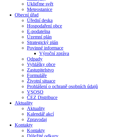
Ukliďme svět
Meteostanice
Obecní úřad
Úřední deska
Hospodaření obce
E-podatelna
Územní plán
Strategický plán
Povinné informace
Výroční zpráva
Odpady
Vyhlášky obce
Zastupitelstvo
Formuláře
Životní situace
Prohlášení o ochraně osobních údajů
VSOSO
ČEZ Distribuce
Aktuality
Aktuality
Kalendář akcí
Zpravodaj
Kontakty
Kontakty
Důležité odkazy