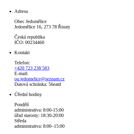
Adresa
Obec Jedomělice
Jedomělice 16, 273 78 Řisuty
Česká republika
IČO: 00234460
Kontakt
Telefon:
+420 723 238 583
E-mail:
ou.jedomelice@seznam.cz
Datová schránka: 56eatd
Úřední hodiny
Pondělí
administrativa: 8:00-15:00
úřad starosty: 18:30-20:00
Středa
administrativa: 8:00–15:00