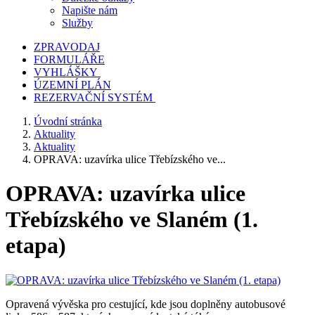
Napište nám
Služby
ZPRAVODAJ
FORMULÁŘE
VYHLÁŠKY
ÚZEMNÍ PLÁN
REZERVAČNÍ SYSTÉM
Úvodní stránka
Aktuality
Aktuality
OPRAVA: uzavírka ulice Třebízského ve...
OPRAVA: uzavírka ulice
Třebízského ve Slaném (1.
etapa)
Opravená vývěska pro cestující, kde jsou doplněny autobusové