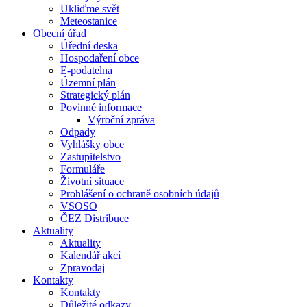
Ukliďme svět
Meteostanice
Obecní úřad
Úřední deska
Hospodaření obce
E-podatelna
Územní plán
Strategický plán
Povinné informace
Výroční zpráva
Odpady
Vyhlášky obce
Zastupitelstvo
Formuláře
Životní situace
Prohlášení o ochraně osobních údajů
VSOSO
ČEZ Distribuce
Aktuality
Aktuality
Kalendář akcí
Zpravodaj
Kontakty
Kontakty
Důležité odkazy