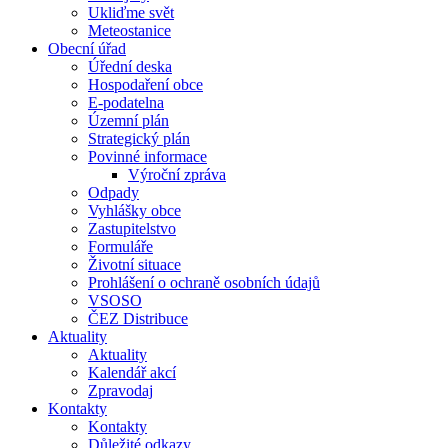
Ukliďme svět
Meteostanice
Obecní úřad
Úřední deska
Hospodaření obce
E-podatelna
Územní plán
Strategický plán
Povinné informace
Výroční zpráva
Odpady
Vyhlášky obce
Zastupitelstvo
Formuláře
Životní situace
Prohlášení o ochraně osobních údajů
VSOSO
ČEZ Distribuce
Aktuality
Aktuality
Kalendář akcí
Zpravodaj
Kontakty
Kontakty
Důležité odkazy