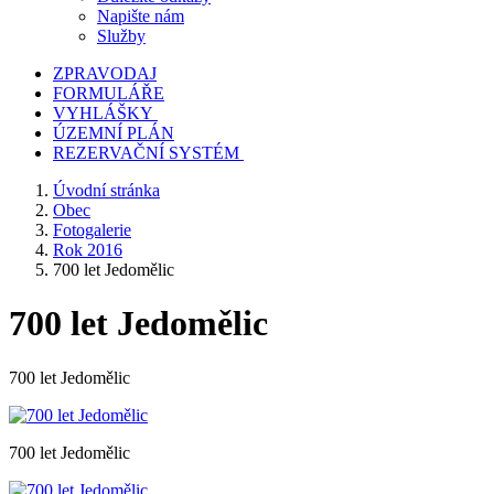
Napište nám
Služby
ZPRAVODAJ
FORMULÁŘE
VYHLÁŠKY
ÚZEMNÍ PLÁN
REZERVAČNÍ SYSTÉM
Úvodní stránka
Obec
Fotogalerie
Rok 2016
700 let Jedomělic
700 let Jedomělic
700 let Jedomělic
700 let Jedomělic