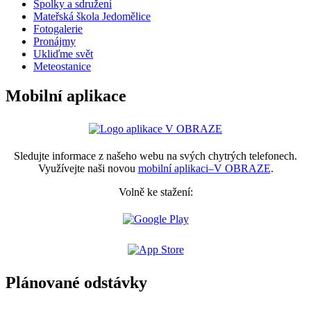
Spolky a sdružení
Mateřská škola Jedomělice
Fotogalerie
Pronájmy
Ukliďme svět
Meteostanice
Mobilní aplikace
Sledujte informace z našeho webu na svých chytrých telefonech.
Využívejte naši novou
mobilní aplikaci–V OBRAZE
.
Volně ke stažení:
Plánované odstávky