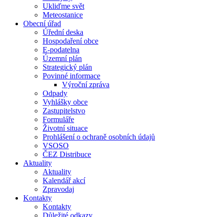
Ukliďme svět
Meteostanice
Obecní úřad
Úřední deska
Hospodaření obce
E-podatelna
Územní plán
Strategický plán
Povinné informace
Výroční zpráva
Odpady
Vyhlášky obce
Zastupitelstvo
Formuláře
Životní situace
Prohlášení o ochraně osobních údajů
VSOSO
ČEZ Distribuce
Aktuality
Aktuality
Kalendář akcí
Zpravodaj
Kontakty
Kontakty
Důležité odkazy