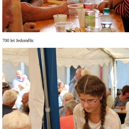
700 let Jedomělic