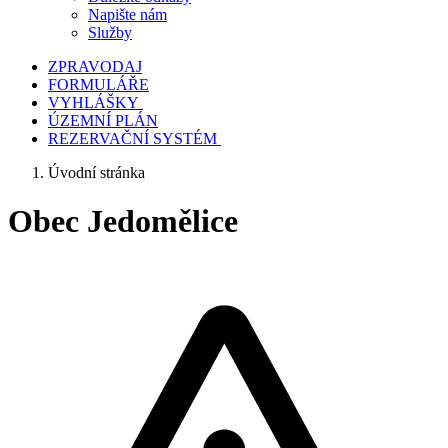
Napište nám
Služby
ZPRAVODAJ
FORMULÁŘE
VYHLÁŠKY
ÚZEMNÍ PLÁN
REZERVAČNÍ SYSTÉM
Úvodní stránka
Obec Jedomělice