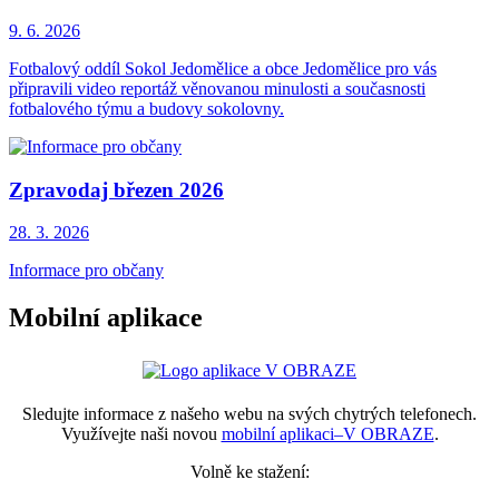
9. 6.
2026
Fotbalový oddíl Sokol Jedomělice a obce Jedomělice pro vás
připravili video reportáž věnovanou minulosti a současnosti
fotbalového týmu a budovy sokolovny.
Zpravodaj březen 2026
28. 3.
2026
Informace pro občany
Mobilní aplikace
Sledujte informace z našeho webu na svých chytrých telefonech.
Využívejte naši novou
mobilní aplikaci–V OBRAZE
.
Volně ke stažení: