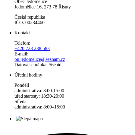
Obec Jedomělice
Jedomělice 16, 273 78 Řisuty
Česká republika
IČO: 00234460
Kontakt
Telefon:
+420 723 238 583
E-mail:
ou.jedomelice@seznam.cz
Datová schránka: 56eatd
Úřední hodiny
Pondělí
administrativa: 8:00-15:00
úřad starosty: 18:30-20:00
Středa
administrativa: 8:00–15:00