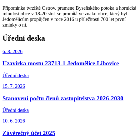
Připomínka tvrziště Ostrov, pramene Byseňského potoka a hornická
minulost obce v 18-20 stol. se promítá ve znaku obce, který byl
Jedomělicům propůjčen v roce 2016 u příležitosti 700 let první
zmínky o ní.
Úřední deska
6. 8.
2026
Uzavírka mostu 23713-1 Jedomělice-Libovice
Úřední deska
15. 7.
2026
Stanovení počtu členů zastupitelstva 2026-2030
Úřední deska
10. 6.
2026
Závěrečný účet 2025