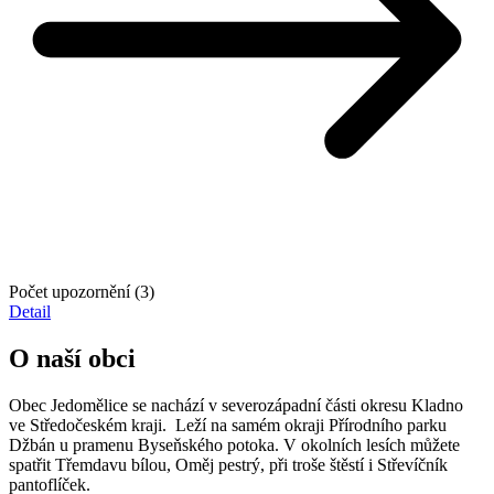
Počet upozornění (3)
Detail
O naší obci
Obec Jedomělice se nachází v severozápadní části okresu Kladno
ve Středočeském kraji. Leží na samém okraji Přírodního parku
Džbán u pramenu Byseňského potoka. V okolních lesích můžete
spatřit Třemdavu bílou, Oměj pestrý, při troše štěstí i Střevíčník
pantoflíček.