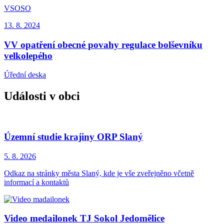
VSOSO
13. 8.
2024
VV opatření obecné povahy regulace bolševníku
velkolepého
Úřední deska
Události v obci
Územní studie krajiny ORP Slaný
5. 8.
2026
Odkaz na stránky města Slaný, kde je vše zveřejněno včetně
informací a kontaktů
Video medailonek TJ Sokol Jedomělice