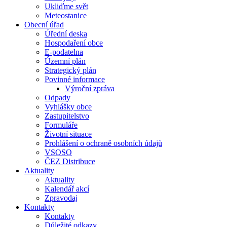
Ukliďme svět
Meteostanice
Obecní úřad
Úřední deska
Hospodaření obce
E-podatelna
Územní plán
Strategický plán
Povinné informace
Výroční zpráva
Odpady
Vyhlášky obce
Zastupitelstvo
Formuláře
Životní situace
Prohlášení o ochraně osobních údajů
VSOSO
ČEZ Distribuce
Aktuality
Aktuality
Kalendář akcí
Zpravodaj
Kontakty
Kontakty
Důležité odkazy