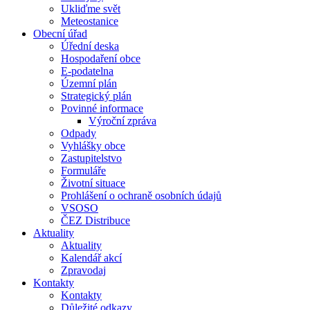
Ukliďme svět
Meteostanice
Obecní úřad
Úřední deska
Hospodaření obce
E-podatelna
Územní plán
Strategický plán
Povinné informace
Výroční zpráva
Odpady
Vyhlášky obce
Zastupitelstvo
Formuláře
Životní situace
Prohlášení o ochraně osobních údajů
VSOSO
ČEZ Distribuce
Aktuality
Aktuality
Kalendář akcí
Zpravodaj
Kontakty
Kontakty
Důležité odkazy