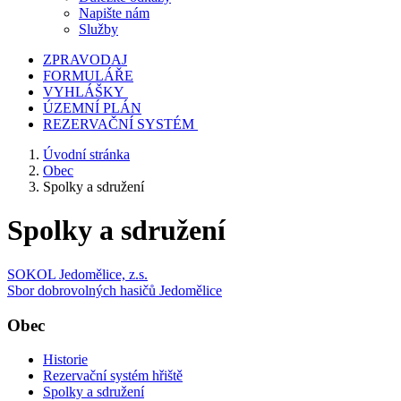
Napište nám
Služby
ZPRAVODAJ
FORMULÁŘE
VYHLÁŠKY
ÚZEMNÍ PLÁN
REZERVAČNÍ SYSTÉM
Úvodní stránka
Obec
Spolky a sdružení
Spolky a sdružení
SOKOL Jedomělice, z.s.
Sbor dobrovolných hasičů Jedomělice
Obec
Historie
Rezervační systém hřiště
Spolky a sdružení