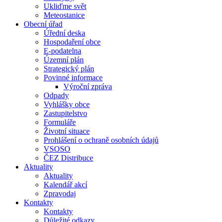
Ukliďme svět
Meteostanice
Obecní úřad
Úřední deska
Hospodaření obce
E-podatelna
Územní plán
Strategický plán
Povinné informace
Výroční zpráva
Odpady
Vyhlášky obce
Zastupitelstvo
Formuláře
Životní situace
Prohlášení o ochraně osobních údajů
VSOSO
ČEZ Distribuce
Aktuality
Aktuality
Kalendář akcí
Zpravodaj
Kontakty
Kontakty
Důležité odkazy