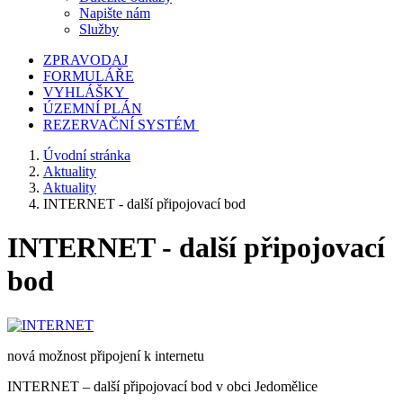
Napište nám
Služby
ZPRAVODAJ
FORMULÁŘE
VYHLÁŠKY
ÚZEMNÍ PLÁN
REZERVAČNÍ SYSTÉM
Úvodní stránka
Aktuality
Aktuality
INTERNET - další připojovací bod
INTERNET - další připojovací
bod
nová možnost připojení k internetu
INTERNET – další připojovací bod v obci Jedomělice