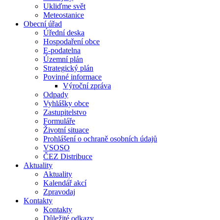
Ukliďme svět
Meteostanice
Obecní úřad
Úřední deska
Hospodaření obce
E-podatelna
Územní plán
Strategický plán
Povinné informace
Výroční zpráva
Odpady
Vyhlášky obce
Zastupitelstvo
Formuláře
Životní situace
Prohlášení o ochraně osobních údajů
VSOSO
ČEZ Distribuce
Aktuality
Aktuality
Kalendář akcí
Zpravodaj
Kontakty
Kontakty
Důležité odkazy