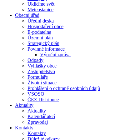
Ukliďme svět
Meteostanice
Obecní úřad
Úřední deska
Hospodaření obce
E-podatelna
Územní plán
Strategický plán
Povinné informace
Výroční zpráva
Odpady
Vyhlášky obce
Zastupitelstvo
Formuláře
Životní situace
Prohlášení o ochraně osobních údajů
VSOSO
ČEZ Distribuce
Aktuality
Aktuality
Kalendář akcí
Zpravodaj
Kontakty
Kontakty
Důležité odkazy