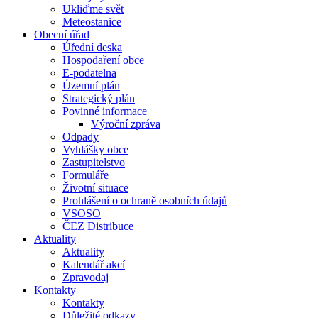
Ukliďme svět
Meteostanice
Obecní úřad
Úřední deska
Hospodaření obce
E-podatelna
Územní plán
Strategický plán
Povinné informace
Výroční zpráva
Odpady
Vyhlášky obce
Zastupitelstvo
Formuláře
Životní situace
Prohlášení o ochraně osobních údajů
VSOSO
ČEZ Distribuce
Aktuality
Aktuality
Kalendář akcí
Zpravodaj
Kontakty
Kontakty
Důležité odkazy