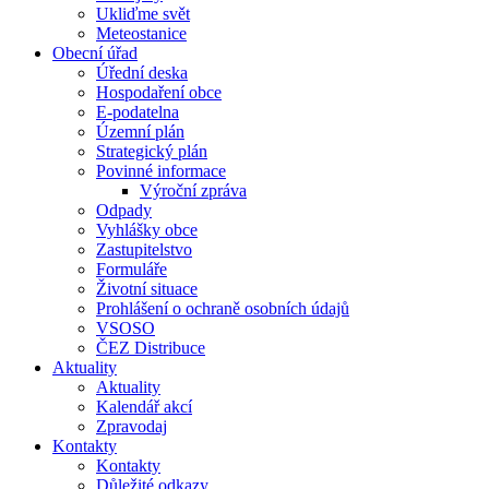
Ukliďme svět
Meteostanice
Obecní úřad
Úřední deska
Hospodaření obce
E-podatelna
Územní plán
Strategický plán
Povinné informace
Výroční zpráva
Odpady
Vyhlášky obce
Zastupitelstvo
Formuláře
Životní situace
Prohlášení o ochraně osobních údajů
VSOSO
ČEZ Distribuce
Aktuality
Aktuality
Kalendář akcí
Zpravodaj
Kontakty
Kontakty
Důležité odkazy