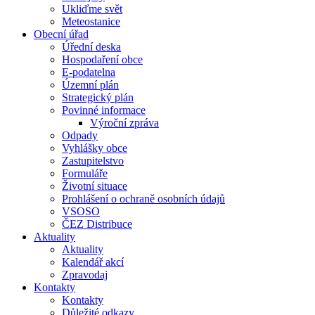
Ukliďme svět
Meteostanice
Obecní úřad
Úřední deska
Hospodaření obce
E-podatelna
Územní plán
Strategický plán
Povinné informace
Výroční zpráva
Odpady
Vyhlášky obce
Zastupitelstvo
Formuláře
Životní situace
Prohlášení o ochraně osobních údajů
VSOSO
ČEZ Distribuce
Aktuality
Aktuality
Kalendář akcí
Zpravodaj
Kontakty
Kontakty
Důležité odkazy