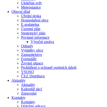
Ukliďme svět
Meteostanice
Obecní úřad
Úřední deska
Hospodaření obce
E-podatelna
Územní plán
Strategický plán
Povinné informace
Výroční zpráva
Odpady
Vyhlášky obce
Zastupitelstvo
Formuláře
Životní situace
Prohlášení o ochraně osobních údajů
VSOSO
ČEZ Distribuce
Aktuality
Aktuality
Kalendář akcí
Zpravodaj
Kontakty
Kontakty
Důležité odkazy