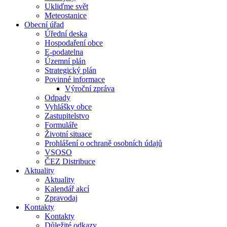
Ukliďme svět
Meteostanice
Obecní úřad
Úřední deska
Hospodaření obce
E-podatelna
Územní plán
Strategický plán
Povinné informace
Výroční zpráva
Odpady
Vyhlášky obce
Zastupitelstvo
Formuláře
Životní situace
Prohlášení o ochraně osobních údajů
VSOSO
ČEZ Distribuce
Aktuality
Aktuality
Kalendář akcí
Zpravodaj
Kontakty
Kontakty
Důležité odkazy