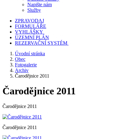
Napište nám
Služby
ZPRAVODAJ
FORMULÁŘE
VYHLÁŠKY
ÚZEMNÍ PLÁN
REZERVAČNÍ SYSTÉM
Úvodní stránka
Obec
Fotogalerie
Archiv
Čarodějnice 2011
Čarodějnice 2011
Čarodějnice 2011
Čarodějnice 2011