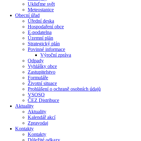
Ukliďme svět
Meteostanice
Obecní úřad
Úřední deska
Hospodaření obce
E-podatelna
Územní plán
Strategický plán
Povinné informace
Výroční zpráva
Odpady
Vyhlášky obce
Zastupitelstvo
Formuláře
Životní situace
Prohlášení o ochraně osobních údajů
VSOSO
ČEZ Distribuce
Aktuality
Aktuality
Kalendář akcí
Zpravodaj
Kontakty
Kontakty
Důležité odkazy