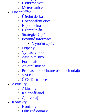
Ukliďme svět
Meteostanice
Obecní úřad
Úřední deska
Hospodaření obce
E-podatelna
Územní plán
Strategický plán
Povinné informace
Výroční zpráva
Odpady
Vyhlášky obce
Zastupitelstvo
Formuláře
Životní situace
Prohlášení o ochraně osobních údajů
VSOSO
ČEZ Distribuce
Aktuality
Aktuality
Kalendář akcí
Zpravodaj
Kontakty
Kontakty
Důležité odkazy