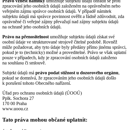
Právo vznést námitky
umožňuje subjektu údajů ohradit se proti
zpracování jeho osobních údajů založeném na oprávněném nebo
veřejném zájmu správce osobních údajů. V případě námitek
subjektu údajů má správce povinnost ověřit a řádně zdůvodnit, zda
oprávněné či veřejné zájmy převažují nad zájmy subjektu údajů
na ochraně jeho osobních údajů.
Právo na přenositelnost
umožňuje subjektu údajů získat své
osobní údaje ve strukturované strojově čitelné podobě. Rovněž
může požadovat, aby tyto údaje byly předány přímo jinému správci,
pokud je to (technicky) možné a proveditelné. Právo se však uplatní
pouze v případech, kdy je zpracování osobních údajů založeno
na souhlasu či smlouvě.
Subjekt údajů má
právo podat stížnost u dozorového orgánu
,
pokud se domnívá, že zpracováním jeho osobních údajů došlo
k porušení tohoto Obecného nařízení.
Úřad pro ochranu osobních údajů (ÚOOÚ)
Pplk. Sochora 27
170 00 Praha
www.uoou.cz
Tato práva mohou občané uplatnit: