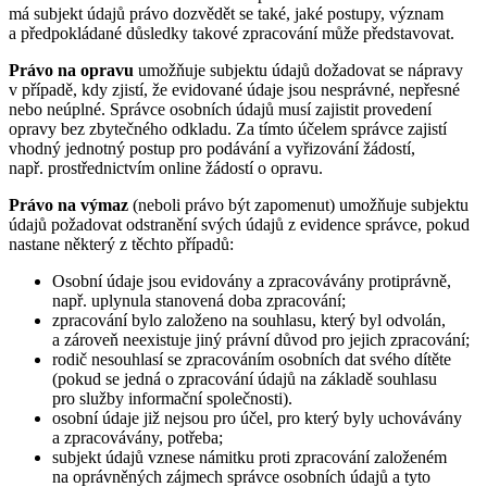
má subjekt údajů právo dozvědět se také, jaké postupy, význam
a předpokládané důsledky takové zpracování může představovat.
Právo na opravu
umožňuje subjektu údajů dožadovat se nápravy
v případě, kdy zjistí, že evidované údaje jsou nesprávné, nepřesné
nebo neúplné. Správce osobních údajů musí zajistit provedení
opravy bez zbytečného odkladu. Za tímto účelem správce zajistí
vhodný jednotný postup pro podávání a vyřizování žádostí,
např. prostřednictvím online žádostí o opravu.
Právo na výmaz
(neboli právo být zapomenut) umožňuje subjektu
údajů požadovat odstranění svých údajů z evidence správce, pokud
nastane některý z těchto případů:
Osobní údaje jsou evidovány a zpracovávány protiprávně,
např. uplynula stanovená doba zpracování;
zpracování bylo založeno na souhlasu, který byl odvolán,
a zároveň neexistuje jiný právní důvod pro jejich zpracování;
rodič nesouhlasí se zpracováním osobních dat svého dítěte
(pokud se jedná o zpracování údajů na základě souhlasu
pro služby informační společnosti).
osobní údaje již nejsou pro účel, pro který byly uchovávány
a zpracovávány, potřeba;
subjekt údajů vznese námitku proti zpracování založeném
na oprávněných zájmech správce osobních údajů a tyto