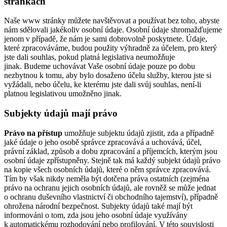
stránkách
Naše www stránky můžete navštěvovat a používat bez toho, abyste
nám sdělovali jakékoliv osobní údaje. Osobní údaje shromažďujeme
jenom v případě, že nám je sami dobrovolně poskytnete. Údaje,
které zpracováváme, budou použity výhradně za účelem, pro který
jste dali souhlas, pokud platná legislativa neumožňuje
jinak. Budeme uchovávat Vaše osobní údaje pouze po dobu
nezbytnou k tomu, aby bylo dosaženo účelu služby, kterou jste si
vyžádali, nebo účelu, ke kterému jste dali svůj souhlas, není-li
platnou legislativou umožněno jinak.
Subjekty údajů mají právo
Právo na přístup
umožňuje subjektu údajů zjistit, zda a případně
jaké údaje o jeho osobě správce zpracovává a uchovává, účel,
právní základ, způsob a dobu zpracování a příjemcích, kterým jsou
osobní údaje zpřístupněny. Stejně tak má každý subjekt údajů právo
na kopie všech osobních údajů, které o něm správce zpracovává.
Tím by však nikdy neměla být dotčena práva ostatních (zejména
právo na ochranu jejich osobních údajů, ale rovněž se může jednat
o ochranu duševního vlastnictví či obchodního tajemství), případně
ohrožena národní bezpečnost. Subjekty údajů také mají být
informováni o tom, zda jsou jeho osobní údaje využívány
k automatickému rozhodování nebo profilování. V této souvislosti