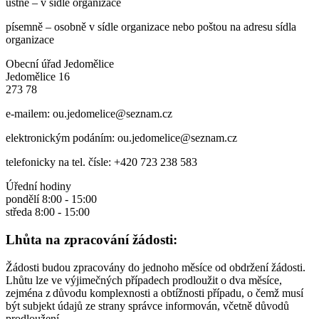
ústně – v sídle organizace
písemně – osobně v sídle organizace nebo poštou na adresu sídla
organizace
Obecní úřad Jedomělice
Jedomělice 16
273 78
e-mailem: ou.jedomelice@seznam.cz
elektronickým podáním: ou.jedomelice@seznam.cz
telefonicky na tel. čísle: +420 723 238 583
Úřední hodiny
pondělí 8:00 - 15:00
středa 8:00 - 15:00
Lhůta na zpracování žádosti:
Žádosti budou zpracovány do jednoho měsíce od obdržení žádosti.
Lhůtu lze ve výjimečných případech prodloužit o dva měsíce,
zejména z důvodu komplexnosti a obtížnosti případu, o čemž musí
být subjekt údajů ze strany správce informován, včetně důvodů
prodloužení.