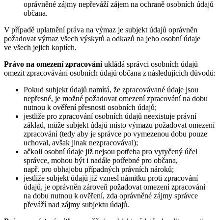
oprávněné zájmy nepřeváží zájem na ochraně osobních údajů
občana.
V případě uplatnění práva na výmaz je subjekt údajů oprávněn
požadovat výmaz všech výskytů a odkazů na jeho osobní údaje
ve všech jejich kopiích.
Právo na omezení zpracování
ukládá správci osobních údajů
omezit zpracovávání osobních údajů občana z následujících důvodů:
Pokud subjekt údajů namítá, že zpracovávané údaje jsou
nepřesné, je možné požadovat omezení zpracování na dobu
nutnou k ověření přesnosti osobních údajů;
jestliže pro zpracování osobních údajů neexistuje právní
základ, může subjekt údajů místo výmazu požadovat omezení
zpracování (tedy aby je správce po vymezenou dobu pouze
uchoval, avšak jinak nezpracovával);
ačkoli osobní údaje již nejsou potřeba pro vytyčený účel
správce, mohou být i nadále potřebné pro občana,
např. pro obhajobu případných právních nároků;
jestliže subjekt údajů již vznesl námitku proti zpracování
údajů, je oprávněn zároveň požadovat omezení zpracování
na dobu nutnou k ověření, zda oprávněné zájmy správce
převáží nad zájmy subjektu údajů.