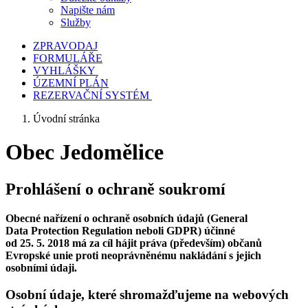
Napište nám
Služby
ZPRAVODAJ
FORMULÁŘE
VYHLÁŠKY
ÚZEMNÍ PLÁN
REZERVAČNÍ SYSTÉM
Úvodní stránka
Obec Jedomělice
Prohlášení o ochraně soukromí
Obecné nařízení o ochraně osobních údajů (General
Data Protection Regulation neboli GDPR) účinné
od 25. 5. 2018 má za cíl hájit práva (především) občanů
Evropské unie proti neoprávněnému nakládání s jejich
osobními údaji.
Osobní údaje, které shromažďujeme na webových