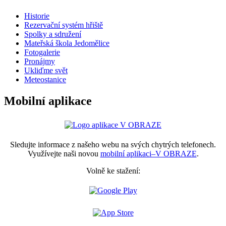
Historie
Rezervační systém hřiště
Spolky a sdružení
Mateřská škola Jedomělice
Fotogalerie
Pronájmy
Ukliďme svět
Meteostanice
Mobilní aplikace
Sledujte informace z našeho webu na svých chytrých telefonech.
Využívejte naši novou
mobilní aplikaci–V OBRAZE
.
Volně ke stažení: