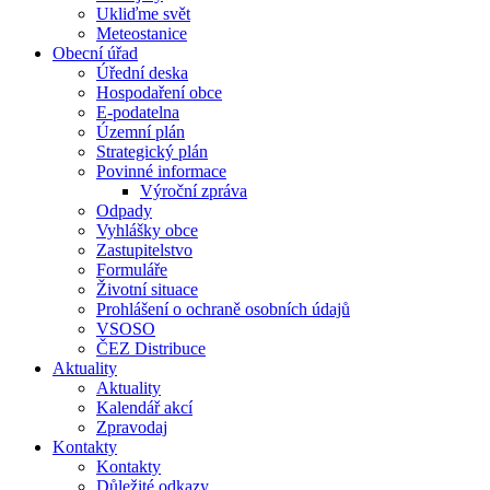
Ukliďme svět
Meteostanice
Obecní úřad
Úřední deska
Hospodaření obce
E-podatelna
Územní plán
Strategický plán
Povinné informace
Výroční zpráva
Odpady
Vyhlášky obce
Zastupitelstvo
Formuláře
Životní situace
Prohlášení o ochraně osobních údajů
VSOSO
ČEZ Distribuce
Aktuality
Aktuality
Kalendář akcí
Zpravodaj
Kontakty
Kontakty
Důležité odkazy