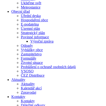
Ukliďme svět
Meteostanice
Obecní úřad
Úřední deska
Hospodaření obce
E-podatelna
Územní plán
Strategický plán
Povinné informace
Výroční zpráva
Odpady
Vyhlášky obce
Zastupitelstvo
Formuláře
Životní situace
Prohlášení o ochraně osobních údajů
VSOSO
ČEZ Distribuce
Aktuality
Aktuality
Kalendář akcí
Zpravodaj
Kontakty
Kontakty
Důležité odkazy