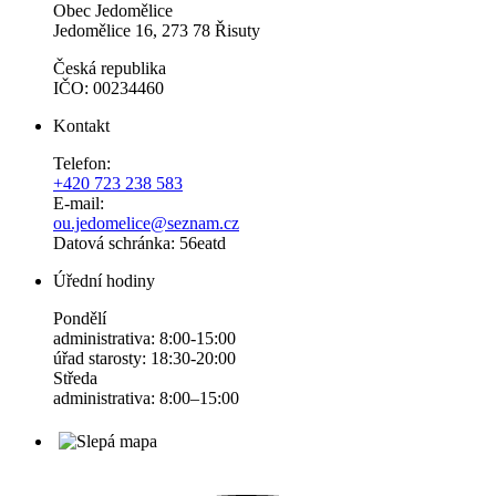
Obec Jedomělice
Jedomělice 16, 273 78 Řisuty
Česká republika
IČO: 00234460
Kontakt
Telefon:
+420 723 238 583
E-mail:
ou.jedomelice@seznam.cz
Datová schránka: 56eatd
Úřední hodiny
Pondělí
administrativa: 8:00-15:00
úřad starosty: 18:30-20:00
Středa
administrativa: 8:00–15:00