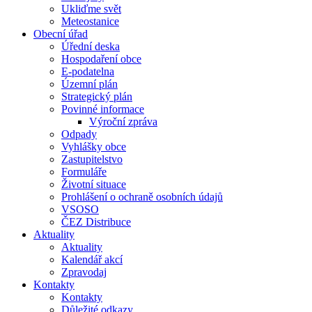
Ukliďme svět
Meteostanice
Obecní úřad
Úřední deska
Hospodaření obce
E-podatelna
Územní plán
Strategický plán
Povinné informace
Výroční zpráva
Odpady
Vyhlášky obce
Zastupitelstvo
Formuláře
Životní situace
Prohlášení o ochraně osobních údajů
VSOSO
ČEZ Distribuce
Aktuality
Aktuality
Kalendář akcí
Zpravodaj
Kontakty
Kontakty
Důležité odkazy